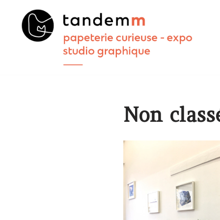
Aller
au
contenu
Non class