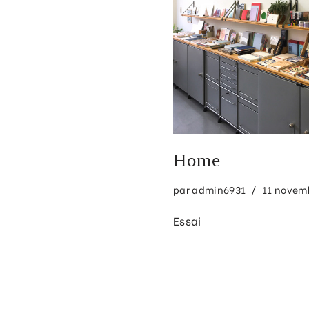
Home
par
admin6931
11 novem
Essai